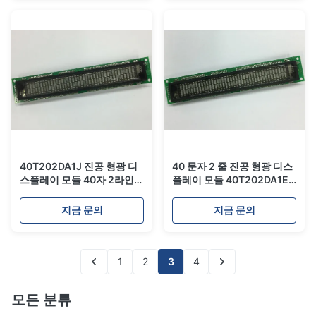
40T202DA1J 진공 형광 디
40 문자 2 줄 진공 형광 디스
스플레이 모듈 40자 2라인
플레이 모듈 40T202DA1E
광시야각
700 CD 밝기
지금 문의
지금 문의
1
2
3
4
모든 분류