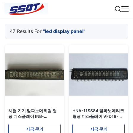
47 Results For
"led display panel"
시험 기기 알파노메리컬 형
HNA-11SS84 알파노메리크
광 디스플레이 INB-
형광 디스플레이 VFD18-
16ML11T 고 밝기 VFD 패널
1111N 호환되는 셋톱 박스
녹색 빨간색
STB VFD 패널
지금 문의
지금 문의