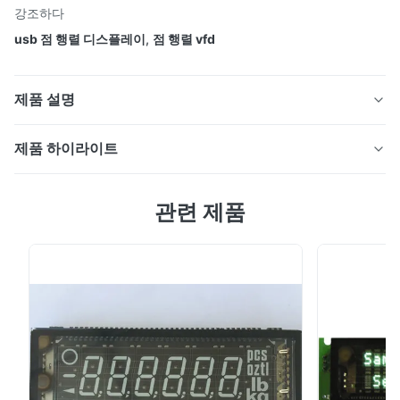
강조하다
usb 점 행렬 디스플레이
,
점 행렬 vfd
제품 설명
VFD 점 행렬 디스플레이 모듈 20 문자 2 줄
제품 하이라이트
20T202DA5EB
VFD 점 행렬 디스플레이 모듈 20 문자 2 줄
관련 제품
20T202DA5EB 특징: 인터페이스: 2-Wired Signal Serial
(SIPO 레지스터가 M68형 MPU와 일치하도록 사용되고 있
습니다.) 매력적이고 읽기 쉬운 디스플레이: 5*7 점 행렬형
특징:
진공 형광 디스플레이. 콤팩트하고 가벼운: 평면 패널
(VFD) 및 표면 장착 기술. +5V 단일 전원 공급 밝기 레벨:
인터페이스: 2-Wired Signal Serial (SIPO 레지스터가
소프트웨어 명령에 의해 4개의 레벨 (25%, 50%, 75% 및
M68형 MPU와 일치하도록 사용되고 있습니다.)
100%) 로 조절할 수 있습니다. CG-RAM 글꼴과 CG-ROM
매력적이고 읽기 쉬운 디스플레이: 5*7 점 행렬형 진공
를 지원합니다: 8개의 사용자 ...
형광 디스플레이.