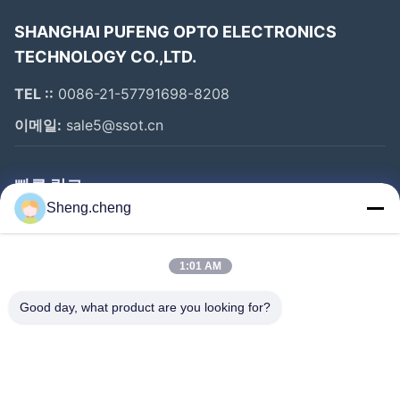
로그래밍 키보드 디스플레이 등
SHANGHAI PUFENG OPTO ELECTRONICS
우리의 고객은 북미, 유럽, 일본, 한국, 동남아시아, 인도, 중
TECHNOLOGY CO.,LTD.
동, 호주, 남미 등에 널리 퍼져 있습니다.
TEL ::
0086-21-57791698-8208
시장 경쟁에서 품질과 적응력, 그리고 짧은 기간에 새로운
이메일:
sale5@ssot.cn
제품을 개발할 수 있는 능력을 목표로 합니다.우리는 우리
의 제품을 조사하는 전세계의 관심 있는 기업을 환영합니
다.
빠른 링크
Sheng.cheng
우리는 가까운 미래에 당신과 협력하기를 기대합니다.
집
제품
1:01 AM
우리에 대하여
Good day, what product are you looking for?
공장 여행
품질 관리
연락주세요