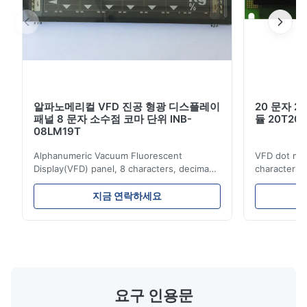
콤팩트하고 가벼운: 평면 패널 (VFD) 및 표면 장착 기
술.
+5V 단일 전원 공급
밝기 레벨: 소프트웨어 명령에 의해 4개의 레벨 (25%,
50%, 75% 및 100%) 로 조절할 수 있습니다.
알파노메리컬 VFD 진공 형광 디스플레이
20 문자 2
패널 8 문자 소수점 코마 단위 INB-
듈 20T201
CG-RAM 글꼴과 CG-ROM를 지원합니다: 8개의 사용
08LM19T
자 정의 문자 (변동성) 와 240개의 마스크 CG-ROM 글
Alphanumeric Vacuum Fluorescent
VFD dot mat
꼴.
Display(VFD) panel, 8 characters, decima
characters 
point, comma, unit, INB-08LM19T
Simple conn
Advantages: Self-luminous, high
Either parall
지금 연락하세요
brightness and contrast ratio, wide viewing
be selected. 
angle Multi color variety Excellent visual
possible to
recognition obtained by a clear display and
combination
brightness Operation at low voltage with
(B0~B2). Bes
적용:
low power consumption Long service time
non parity) 
and high reliabilityquick response time
switches (P
측정장치 디스플레이, 시험장치 디스플레이, 기기 디스
Application: Measuring equipment display
Display: 5*
요구 인용문
Test equipment display Instrument display
Fluorescent
플레이