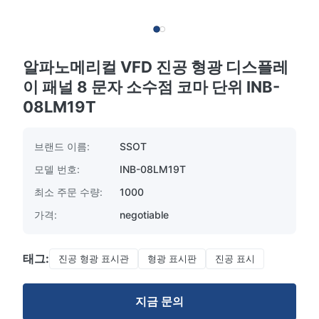
알파노메리컬 VFD 진공 형광 디스플레
이 패널 8 문자 소수점 코마 단위 INB-
08LM19T
브랜드 이름:
SSOT
모델 번호:
INB-08LM19T
최소 주문 수량:
1000
가격:
negotiable
태그:
진공 형광 표시관
형광 표시판
진공 표시
지금 문의