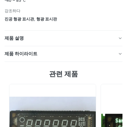
-40 ~ 85 Ｃ
강조하다
진공 형광 표시관
,
형광 표시판
제품 설명
알파노메리크 진공 형광 디스플레이 (VFD) 패널, 8자, 소
제품 하이라이트
수점, 우수점, 단위, INB-08LM19T
알파노메리크 진공 형광 디스플레이 (VFD) 패널, 8자, 소
관련 제품
수점, 우수점, 단위, INB-08LM19T 장점: 자명, 높은 밝기와
대조 비율, 넓은 관점 다채로운 종류 선명한 디스플레이와
밝기로 얻은 우수한 시각 인식 낮은 전압에서 작동하고 낮
은 전력 소비 긴 서비스 시간 및 높은 신뢰성 빠른 응답 시
간 적용: 측정장치 디스플레이 시험 장비 표시 기기 디스플
장점:
레이 스케일 표시 포장 및 배달: EPS 트레이 + 카튼 상자
해상 운송 또는 항공 운송 익스프레스: FEDEX, DHL, UPS
자명, 높은 밝기와 대조 비율, 넓은 관점
등... 우리에 대해 우리 회사는 중국 상하이...