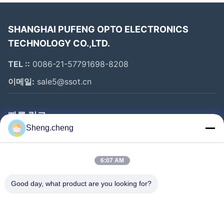
SHANGHAI PUFENG OPTO ELECTRONICS
TECHNOLOGY CO.,LTD.
FAQ
TEL ::
0086-21-57791698-8208
당신의 부품은 새롭고 독창적인가요?
이메일:
sale5@ssot.cn
답: 예, 우리의 부품은 어떤 종류의 테스트를 받아 들일 수
있습니다, 어떤 품질 문제가 있다면 우리는 책임을 져야 합
빠른 링크
니다.
Sheng.cheng
집
보증금은 얼마죠?
제품
6:07 AM
답: 패키지를 받은 후 1년 이내에
우리에 대하여
Good day, what product are you looking for?
공장 여행
주문을 어떻게 지불해야 할까요?
품질 관리
답변: 우리는 TT, 에스크로, 페이팔을 받아 들일 수 있습니
연락주세요