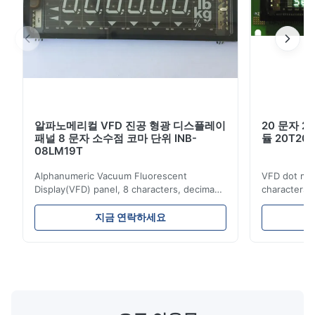
다채로운 종류
선명한 디스플레이와 밝기로 얻은 우수한 시각 인식
낮은 전압에서 작동하고 낮은 전력 소비
긴 서비스 시간 및 높은 신뢰성 빠른 응답 시간
알파노메리컬 VFD 진공 형광 디스플레이
20 문자 2
패널 8 문자 소수점 코마 단위 INB-
듈 20T201
08LM19T
적용:
Alphanumeric Vacuum Fluorescent
VFD dot mat
Display(VFD) panel, 8 characters, decima
characters 
측정장치 디스플레이
point, comma, unit, INB-08LM19T
Simple conn
Advantages: Self-luminous, high
Either parall
지금 연락하세요
시험 장비 표시
brightness and contrast ratio, wide viewing
be selected. 
angle Multi color variety Excellent visual
possible to
기기 디스플레이
recognition obtained by a clear display and
combination
brightness Operation at low voltage with
(B0~B2). Bes
스케일 표시
low power consumption Long service time
non parity) 
and high reliabilityquick response time
switches (P
Application: Measuring equipment display
Display: 5*