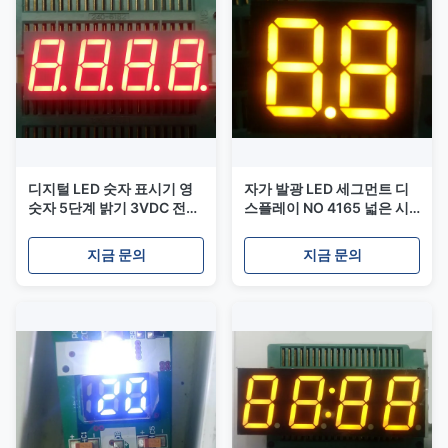
디지털 LED 숫자 표시기 영
자가 발광 LED 세그먼트 디
숫자 5단계 밝기 3VDC 전원
스플레이 NO 4165 넓은 시
공급 20000-100000시간
야각 3VDC 전원 20000시
6211
간 수명
지금 문의
지금 문의