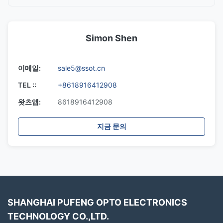
Simon Shen
이메일:
sale5@ssot.cn
TEL ::
+8618916412908
왓츠앱:
8618916412908
지금 문의
SHANGHAI PUFENG OPTO ELECTRONICS
TECHNOLOGY CO.,LTD.