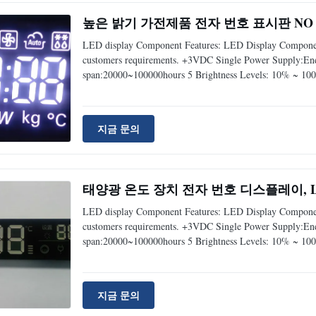
높은 밝기 가전제품 전자 번호 표시판 NO M
LED display Component Features: LED Display Component
customers requirements. +3VDC Single Power Supply:Energ
span:20000~100000hours 5 Brightness Levels: 10% ~ 100
지금 문의
태양광 온도 장치 전자 번호 디스플레이, LE
LED display Component Features: LED Display Component
customers requirements. +3VDC Single Power Supply:Energ
span:20000~100000hours 5 Brightness Levels: 10% ~ 100
지금 문의