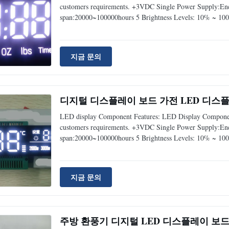
customers requirements. +3VDC Single Power Supply:Energ
span:20000~100000hours 5 Brightness Levels: 10% ~ 100
지금 문의
디지털 디스플레이 보드 가전 LED 디스플레
LED display Component Features: LED Display Component
customers requirements. +3VDC Single Power Supply:Energ
span:20000~100000hours 5 Brightness Levels: 10% ~ 100
지금 문의
주방 환풍기 디지털 LED 디스플레이 보드 NO 