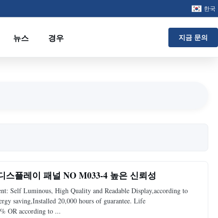
한국
뉴스
경우
지금 문의
디스플레이 패널 NO M033-4 높은 신뢰성
: Self Luminous, High Quality and Readable Display,according to
y saving,Installed 20,000 hours of guarantee. Life
% OR according to ...