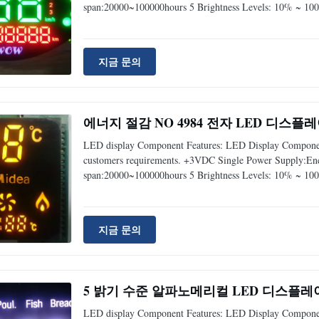
span:20000~100000hours 5 Brightness Levels: 10% ~ 100
지금 문의
에너지 절감 NO 4984 전자 LED 디스플
LED display Component Features: LED Display Component
customers requirements. +3VDC Single Power Supply:Energ
span:20000~100000hours 5 Brightness Levels: 10% ~ 100
지금 문의
5 밝기 수준 알파노메리컬 LED 디스플레이
LED display Component Features: LED Display Component