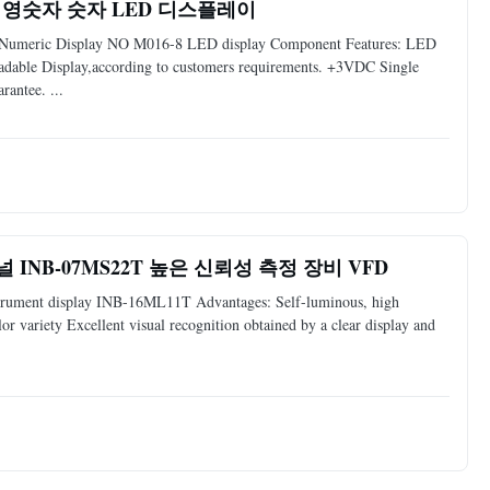
-8 영숫자 숫자 LED 디스플레이
al Numeric Display NO M016-8 LED display Component Features: LED
dable Display,according to customers requirements. +3VDC Single
antee. ...
NB-07MS22T 높은 신뢰성 측정 장비 VFD
strument display INB-16ML11T Advantages: Self-luminous, high
or variety Excellent visual recognition obtained by a clear display and