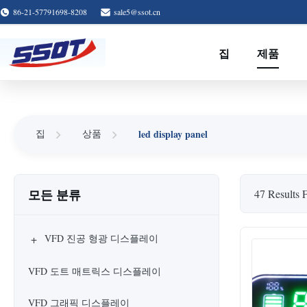
86-21-57791698-8208
sale5@ssot.cn
집
제품
led display panel
집
상품
모든 분류
47 Results 
+
VFD 진공 형광 디스플레이
VFD 도트 매트릭스 디스플레이
VFD 그래픽 디스플레이