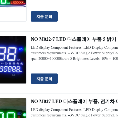
지금 문의
NO M022-7 LED 디스플레이 부품 5 밝기 
LED display Component Features: LED Display Component
customers requirements. +3VDC Single Power Supply:Energ
span:20000~100000hours 5 Brightness Levels: 10% ~ 100
지금 문의
NO M027 LED 디스플레이 부품, 전기
LED display Component Features: LED Display Component
customers requirements. +3VDC Single Power Supply:Energ