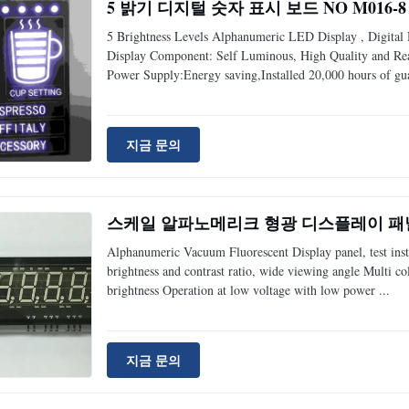
5 밝기 디지털 숫자 표시 보드 NO M016
5 Brightness Levels Alphanumeric LED Display , Digit
Display Component: Self Luminous, High Quality and Rea
Power Supply:Energy saving,Installed 20,000 hours of guar
지금 문의
스케일 알파노메리크 형광 디스플레이 패널 I
Alphanumeric Vacuum Fluorescent Display panel, test in
brightness and contrast ratio, wide viewing angle Multi col
brightness Operation at low voltage with low power ...
지금 문의