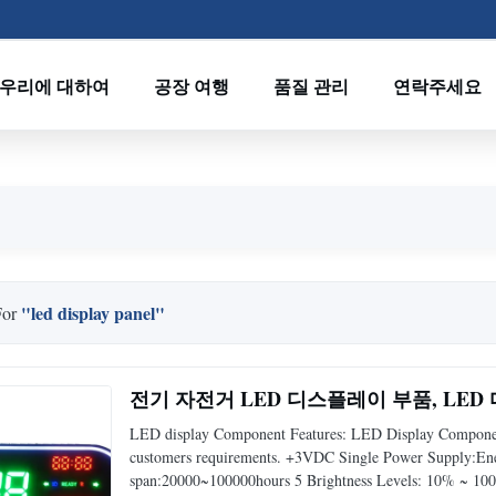
우리에 대하여
공장 여행
품질 관리
연락주세요
"led display panel"
For
전기 자전거 LED 디스플레이 부품, LED 
LED display Component Features: LED Display Component
customers requirements. +3VDC Single Power Supply:Energ
span:20000~100000hours 5 Brightness Levels: 10% ~ 100