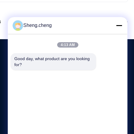
다음
4
Sheng.cheng
4:13 AM
Good day, what product are you looking 
for?
문의하기
86-21-57791698-8208
8:00-17:00
sale5@ssot.cn
2번 빌딩, 아니351광화로, 샤오쿠션타운, 상하이