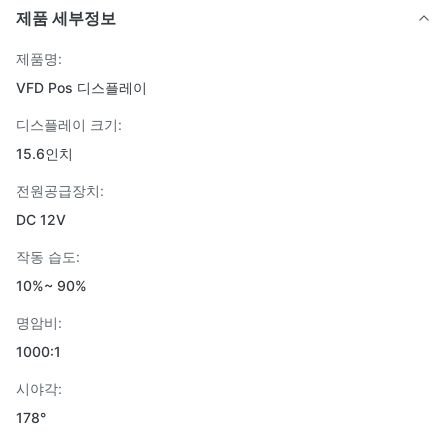
제품 세부정보
제품명:
VFD Pos 디스플레이
디스플레이 크기:
15.6인치
전원공급장치:
DC 12V
작동 습도:
10%~ 90%
명암비:
1000:1
시야각:
178°