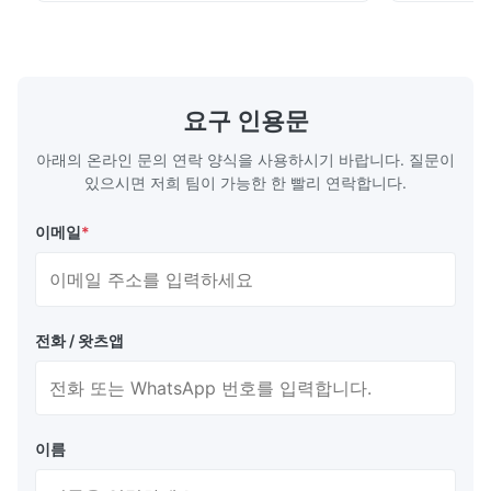
angle Multi color variety Excellent visual
possible to
recognition obtained by a clear display and
combination
brightness Operation at low voltage with
(B0~B2). Bes
low power consumption Long service time
non parity) 
기술 매개 변수:
and high reliabilityquick response time
switches (P
Application: Measuring equipment display
Display: 5*
매개 변수
가치
요구 인용문
Test equipment display Instrument display
Fluorescent
Scale
관점
178°
아래의 온라인 문의 연락 양식을 사용하시기 바랍니다. 질문이
있으시면 저희 팀이 가능한 한 빨리 연락합니다.
전력 소비
25W
작동 습도
10%~90%
이메일
*
밝기
300cd/m2
콘트라스트 비
1000:1
율
전화 / 왓츠앱
전원 공급
DC 12V
결의
1920*1080
제품 이름
VFD POS 디스플레이
이름
저장 온도
-20°C~60°C