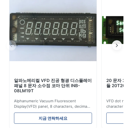
원 공급, 저장 온도 범위 -20°C에서 60°C, 15.6 인치 디스플
60°C, 15.6 인치 디스플레이 크기.설치 및 운영하기 쉽다,
레이 크기.설치 및 운영하기 쉽다, 우수한 품질, 신뢰성 및 성
능을 제공합니다. VFD 포스 디스플레이는 고객에게 그들의
우수한 품질, 신뢰성 및 성능을 제공합니다. VFD 포스 디스
균형에 관한 가장 최신하고 정확한 정보를 제공하기 위해 설
플레이는 고객에게 그들의 균형에 관한 가장 최신하고 정
계되었습니다.그것은 오래 지속되도록 만들어졌으며 최대 효
율성과 고객 만족을 제공합니다..
확한 정보를 제공하기 위해 설계되었습니다.그것은 오래
지...
특징:
VFD (백류 형광 디스플레이) 고객 잔액 디스플레이는 은행,
소매 및 호텔과 같은 다양한 산업에서 고객의 잔액을 표시하
는 전자 디스플레이의 일종입니다.
알파노메리컬 VFD 진공 형광 디스플레이
20 문자 2
VFD 고객 잔액 디스플레이는 고객 잔액의 밝고 명확한 디스
패널 8 문자 소수점 코마 단위 INB-
듈 20T201
플레이를 제공하기 위해 진공 형광 기술을 사용하는 신뢰할
08LM19T
수 있고 내구적이며 사용자 친화적인 디스플레이 시스템입니
다.고객들이 계좌 정보를 쉽게 읽고 이해할 수 있도록 하는
Alphanumeric Vacuum Fluorescent
VFD dot mat
것.
Display(VFD) panel, 8 characters, decima
characters 
이 시스템은 에너지 효율적인 디자인, 긴 수명, 사용자 정의
point, comma, unit, INB-08LM19T
Simple conn
가능한 디스플레이, 높은 대조성 및 낮은 반짝이는 읽기 쉬운
Advantages: Self-luminous, high
Either parall
지금 연락하세요
디자인과 같은 여러 가지 기능과 이점을 제공합니다.
brightness and contrast ratio, wide viewing
be selected. 