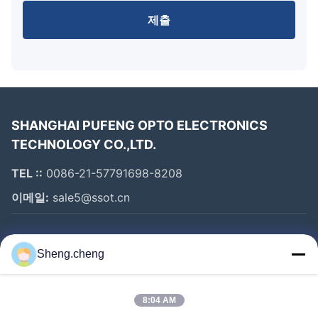
플레이의 최소 주문량은 1000 pcs이며 배송 시간은 4 주입
니다. 가격은 협상 가능하며 포장지는 카튼입니다.지불 조건
제출
은 TT/PAYPAL이고 공급 능력은 10000/개월입니다..
우리의 VFD 포스 디스플레이는 정확하고 신뢰할 수 있는 고
객 균형 디스플레이를 필요로 하는 고객들에게 완벽한 선택
입니다.고객들에게 훌륭한 시청 경험을 제공할 수 있습니다..
또한 사용 및 유지 보수에 쉽고, 그것은 고객 균형 표시 응용
프로그램에 대한 훌륭한 솔루션입니다. 그래서 신뢰할 수 있
고 비용 효율적인 VFD POS 디스플레이를 찾고 있다
SHANGHAI PUFENG OPTO ELECTRONICS
면,SSOT보다 더 멀리 보지 마십시오..
TECHNOLOGY CO.,LTD.
TEL ::
0086-21-57791698-8208
FAQ:
이메일:
sale5@ssot.cn
Q: VFD 포스 디스플레이는 무엇입니까?
A: VFD 포스 디스플레이는 SSOT에서 제조한 판매점 디스플
레이 장치입니다. 그것은 POS 시스템에 대한 고정도 및 신뢰
빠른 링크
할 수있는 디스플레이 솔루션입니다.
Sheng.cheng
Q: VFD 포스 디스플레이는 어디서 만들어집니다?
집
A: VFD 포스 디스플레이는 중국에서 만들어집니다.
제품
8:04 AM
Q: VFD 포스 디스플레이는 어떤 자격증을 가지고 있습니까?