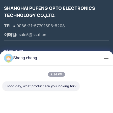
우리의 고객은 북미, 유럽, 일본, 한국, 동남아시아, 인도, 중
SHANGHAI PUFENG OPTO ELECTRONICS
동, 호주, 남미 등에 널리 퍼져 있습니다.
TECHNOLOGY CO.,LTD.
시장 경쟁에서 품질과 적응력, 그리고 짧은 기간에 새로운
TEL ::
0086-21-57791698-8208
제품을 개발할 수 있는 능력을 목표로 합니다.우리는 우리
이메일:
sale5@ssot.cn
의 제품을 조사하는 전세계의 관심 있는 기업을 환영합니
다.
빠른 링크
우리는 가까운 미래에 당신과 협력하기를 기대합니다.
Sheng.cheng
집
제품
2:14 PM
우리에 대하여
Good day, what product are you looking for?
공장 여행
품질 관리
연락주세요
FAQ