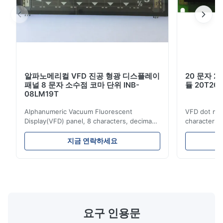
이
콤팩트하고 가벼운: 평면 패널 (VFD) 및 표면 장착 기
술
5V 단 전원 공급 장치
밝기 수준: 소프트웨어 명령에 의해 4 단계 (25%, 50%,
알파노메리컬 VFD 진공 형광 디스플레이
20 문자 2
75% 및 100%) 로 조절할 수 있습니다.
패널 8 문자 소수점 코마 단위 INB-
듈 20T201
08LM19T
CG-RAM 글꼴과 CG-ROM 지원: 8개의 사용자 정의 문
Alphanumeric Vacuum Fluorescent
VFD dot mat
자 (변동성) 와 240개의 마스크 CG-ROM 글꼴
Display(VFD) panel, 8 characters, decima
characters 
point, comma, unit, INB-08LM19T
Simple conn
Advantages: Self-luminous, high
Either parall
지금 연락하세요
brightness and contrast ratio, wide viewing
be selected. 
angle Multi color variety Excellent visual
possible to
recognition obtained by a clear display and
combination
적용:
brightness Operation at low voltage with
(B0~B2). Bes
low power consumption Long service time
non parity) 
and high reliabilityquick response time
switches (P
측정장치 디스플레이, 시험장치 디스플레이, 기기 디스
Application: Measuring equipment display
Display: 5*
요구 인용문
플레이
Test equipment display Instrument display
Fluorescent