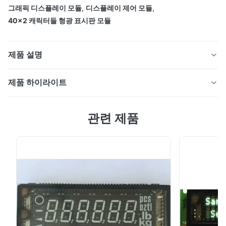
그래픽 디스플레이 모듈
,
디스플레이 제어 모듈
,
40x2 캐릭터들 형광 표시판 모듈
제품 설명
진공 형광 디스플레이 모듈 40 문자 2 줄 40T202DA1E
제품 하이라이트
진공 형광 디스플레이 모듈 40 문자 2 줄 40T202DA1E 특
관련 제품
징: LCD 호환: 드롭 인 교체 (LCD 모듈과 동일한 인터페이
스와 기계적 차원) 가독성 디스플레이: 5*7 점 행렬형 진공
형광 디스플레이 콤팩트하고 가벼운: 평면 패널 (VFD) 및
표면 장착 기술 5V 단 전원 공급 장치 밝기 수준: 소프트웨
특징:
어 명령에 의해 4 단계 (25%, 50%, 75% 및 100%) 로 조절
할 수 있습니다. CG-RAM 글꼴과 CG-ROM 지원: 8개의 사
LCD 호환: 드롭 인 교체 (LCD 모듈과 동일한 인터페이
용자 정의 문자 (변동성) 와 240개의 마스크 CG-ROM 글
스와 기계적 차원)
꼴 적용: 측정장치 ...
가독성 디스플레이: 5*7 점 행렬형 진공 형광 디스플레