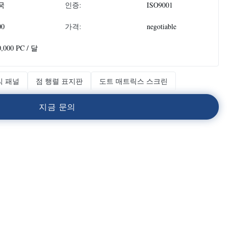
국
인증:
ISO9001
00
가격:
negotiable
0,000 PC / 달
식 패널
점 행렬 표지판
도트 매트릭스 스크린
지
금
문
의