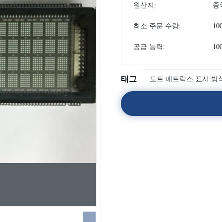
원산지:
중
최소 주문 수량:
10
공급 능력:
10
태그
도트 매트릭스 표시 방