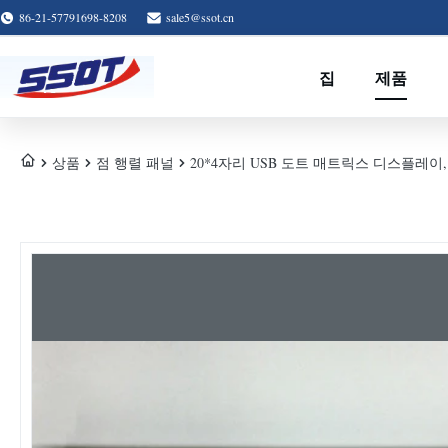
86-21-57791698-8208
sale5@ssot.cn
집
제품
상품
점 행렬 패널
20*4자리 USB 도트 매트릭스 디스플레이, 