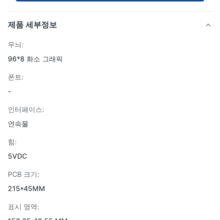
제품 세부정보
무늬:
96*8 화소 그래픽
폰트:
-
인터페이스:
연속물
힘:
5VDC
PCB 크기:
215*45MM
표시 영역: