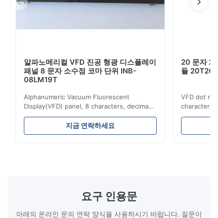
CG-ROM 폰트: ASCII 문자 96개 (5 * 7 도트 매트릭
스)
CG-RAM 폰트 (사용자 정의 폰트): 16가지 사용 가능
밝기 수준: 32단계 (0% ~ 100%)
알파노메리컬 VFD 진공 형광 디스플레이
20 문자 2
패널 8 문자 소수점 코마 단위 INB-
듈 20T201
08LM19T
Alphanumeric Vacuum Fluorescent
VFD dot mat
Display(VFD) panel, 8 characters, decima
characters 
응용 분야:
point, comma, unit, INB-08LM19T
Simple conn
Advantages: Self-luminous, high
Either parall
지금 연락하세요
brightness and contrast ratio, wide viewing
be selected. 
측정 장비 디스플레이, 테스트 장비 디스플레이, 계측기
angle Multi color variety Excellent visual
possible to
디스플레이
recognition obtained by a clear display and
combination
brightness Operation at low voltage with
(B0~B2). Bes
병원, 은행, 복합 단지, 건물, 역 등의 정보 게시판
low power consumption Long service time
non parity) 
and high reliabilityquick response time
switches (P
산업 제어 디스플레이, 의료 기기 디스플레이, 자동차
Application: Measuring equipment display
Display: 5*
요구 인용문
디스플레이
Test equipment display Instrument display
Fluorescent
Scale
아래의 온라인 문의 연락 양식을 사용하시기 바랍니다. 질문이