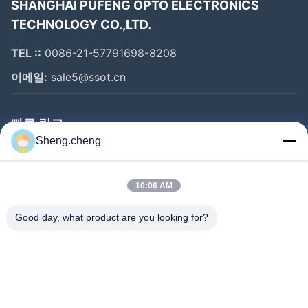
저희 고객은 북미, 유럽, 일본, 한국, 동남아시아, 인도, 중
SHANGHAI PUFENG OPTO ELECTRONICS
동, 호주, 남미 등 전 세계에 널리 퍼져 있습니다.
TECHNOLOGY CO.,LTD.
시장 경쟁에서의 품질 및 적응성 목표와 짧은 기간 내에 신
TEL ::
0086-21-57791698-8208
제품을 개발할 수 있는 능력을 바탕으로, 전 세계의 관심
이메일:
sale5@ssot.cn
있는 회사들이 저희 제품에 문의하는 것을 환영합니다.
가까운 미래에 귀사와 협력하기를 기대합니다.
빠른 링크
Sheng.cheng
집
제품
10:06 AM
우리에 대하여
Good day, what product are you looking for?
공장 여행
품질 관리
자주 묻는 질문
연락주세요
뉴스
귀사의 부품은 새것이고 정품입니까?