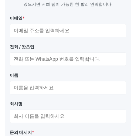
있으시면 저희 팀이 가능한 한 빨리 연락합니다.
이메일
*
포장 및 배송:
정전기 방지 백 + 카톤 박스
전화 / 왓츠앱
해상 운송 또는 항공 운송
특송: Fedex, DHL 등...
이름
장점:
회사명 :
자가 발광, 높은 밝기와 명암비, 넓은 시야각
다양한 색상
문의 메시지
*
긴 서비스 시간 및 높은 신뢰성