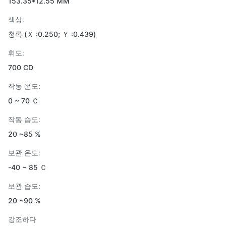
153.35*12.55 MM
색상:
청록 (Ｘ :0.250; Ｙ :0.439)
휘도:
700 CD
작동 온도:
0 ~ 70 Ｃ
작동 습도:
20 ~85 %
보관 온도:
-40 ~ 85 Ｃ
보관 습도:
20 ~90 %
강조하다