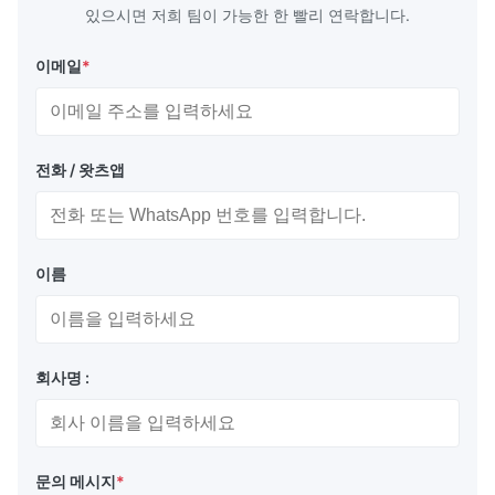
PC-737 (그리스어), PC-775 (발트), PC-864 ((아랍
있으시면 저희 팀이 가능한 한 빨리 연락합니다.
어) 및 페르시어.
이메일
*
비휘발성 EEP-ROM: 전원이 켜지면 기본 설정 값이 자
동으로 다시 설치 될 수 있습니다. 사용자 정의
문자 (최다 224가지) 를 EEP-ROM에 저장할 수 있습니
전화 / 왓츠앱
다.
이름
적용:
측정장치 디스플레이, 시험장치 디스플레이, 기기 디스
회사명 :
플레이
문의 메시지
*