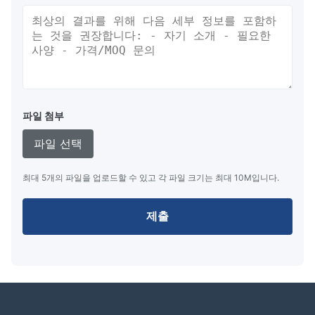
포장 및 배달:
항 정적 봉지 + 카튼 상자
해상 운송 또는 항공 운송
익스프레스: 페덱스, DHL 등
파일 첨부
파일 선택
최대 5개의 파일을 업로드할 수 있고 각 파일 크기는 최대 10M입니다.
장점:
제출
자명, 높은 밝기와 대조 비율, 넓은 관점
다채로운 종류
긴 서비스 시간 및 높은 신뢰성
간단한 인터페이스와 빠른 데이터 기록 능력, 빠른 응답