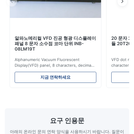
USB 사양 1.1 버전의 풀 스피드 전환 방법을 통해 호스
트 시스템과의 간단한 연결.
다양한 명령 에뮬레이션 모드: 삼성 표준, 리얼 포스
(NCR), ESC/POS (Epson), ADM787/788,
DSP800 (Giga), AEDEX, PD1100 (UTC), CD5220
알파노메리컬 VFD 진공 형광 디스플레이
20 문자 2
패널 8 문자 소수점 코마 단위 INB-
듈 20T201
(Partner), ICD2002 (Puritron) 및 PD6000 (Logic
08LM19T
Controls)
Alphanumeric Vacuum Fluorescent
VFD dot mat
다양한 문자 집합: PC437 (유럽 표준), PC850 (다국
Display(VFD) panel, 8 characters, decima
characters 
point, comma, unit, INB-08LM19T
Simple conn
어), PC852 (라틴 # 2, 슬라브어), PC858 (유로),
Advantages: Self-luminous, high
Either parall
지금 연락하세요
PC860 (포르투갈어), PC863 (캐나다 프랑스어),
brightness and contrast ratio, wide viewing
be selected. 
angle Multi color variety Excellent visual
possible to
PC865 (북유럽어), PC866 (키릴어 #2), WPC1250
recognition obtained by a clear display and
combination
(중앙 유럽어),
brightness Operation at low voltage with
(B0~B2). Bes
low power consumption Long service time
non parity) 
WPC1251 (키릴 문자), WPC1252 (서부/미국),
and high reliabilityquick response time
switches (P
Application: Measuring equipment display
Display: 5*
WPC1253 (그리스어), WPC1254 (터키어) 및 일본 카
요구 인용문
Test equipment display Instrument display
Fluorescent
타카나 (JIS),
Scale
아래의 온라인 문의 연락 양식을 사용하시기 바랍니다. 질문이