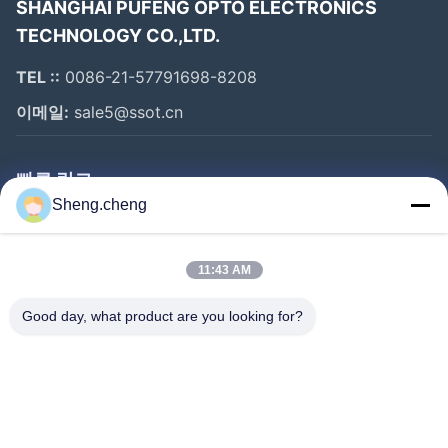
SHANGHAI PUFENG OPTO ELECTRONICS
시간
TECHNOLOGY CO.,LTD.
TEL ::
0086-21-57791698-8208
이메일:
sale5@ssot.cn
우리에 대해
빠른 링크
우리 회사는 중국 상하이에 위치하고 있으며, 설계 및 제조
Sheng.cheng
에 특화된 VFD 디스플레이, LED 디스플레이
집
우리의 제품은 널리 산업 제어 디스플레이, 의료 기기 디스
제품
11:43 AM
플레이, POS 고객 디스플레이 및 주변 장치, 현금 드라워
우리에 대하여
디스플레이, 자동차 디스플레이, 셋-톱-박스 디스플레
Good day, what product are you looking for?
공장 여행
이,DC 전력 표시, 스케일 디스플레이, 미터 디스플레이, 프
품질 관리
로그래밍 키보드 디스플레이 등
연락주세요
우리의 고객은 북미, 유럽, 일본, 한국, 동남아시아, 인도, 중
뉴스
동, 호주, 남미 등에 널리 퍼져 있습니다.