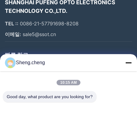
로그래밍 키보드 디스플레이 등
SHANGHAI PUFENG OPTO ELECTRONICS
TECHNOLOGY CO.,LTD.
우리의 고객은 북미, 유럽, 일본, 한국, 동남아시아, 인도, 중
동, 호주, 남미 등에 널리 퍼져 있습니다.
TEL ::
0086-21-57791698-8208
이메일:
sale5@ssot.cn
시장 경쟁에서 품질과 적응력, 그리고 짧은 기간에 새로운
제품을 개발할 수 있는 능력을 목표로 합니다.우리는 우리
의 제품을 조사하는 전세계의 관심 있는 기업을 환영합니
빠른 링크
다.
Sheng.cheng
집
우리는 가까운 미래에 당신과 협력하기를 기대합니다.
제품
10:15 AM
우리에 대하여
Good day, what product are you looking for?
공장 여행
품질 관리
연락주세요
뉴스