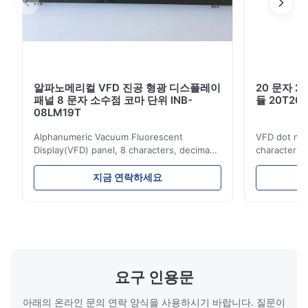
하나의 칩 MCU는 ASCII (96자) + 유럽 (121자) 또는
ASCII + 일본어 카타카나를 제공합니다.
4개의 밝기 레벨을 디밍 기능으로 선택할 수 있습니다.
파란색-녹색 (505nm) 진공 형광 디스플레이는 매력적
알파노메리컬 VFD 진공 형광 디스플레이
20 문자 2
패널 8 문자 소수점 코마 단위 INB-
듈 20T201
이고 읽을 수 있는 매체를 제공합니다. 다른 색상은 간
08LM19T
단한 파장 필터로 선택 될 수 있습니다.
Alphanumeric Vacuum Fluorescent
VFD dot mat
모듈은 최대 16개의 사용자 정의 문자를 가지고 있습니
Display(VFD) panel, 8 characters, decima
characters 
point, comma, unit, INB-08LM19T
Simple conn
다.
Advantages: Self-luminous, high
Either parall
지금 연락하세요
brightness and contrast ratio, wide viewing
be selected. 
angle Multi color variety Excellent visual
possible to
recognition obtained by a clear display and
combination
brightness Operation at low voltage with
(B0~B2). Bes
low power consumption Long service time
non parity) 
적용:
and high reliabilityquick response time
switches (P
Application: Measuring equipment display
Display: 5*
요구 인용문
Test equipment display Instrument display
Fluorescent
측정장치 디스플레이, 시험장치 디스플레이, 기기 디스
Scale
아래의 온라인 문의 연락 양식을 사용하시기 바랍니다. 질문이
플레이