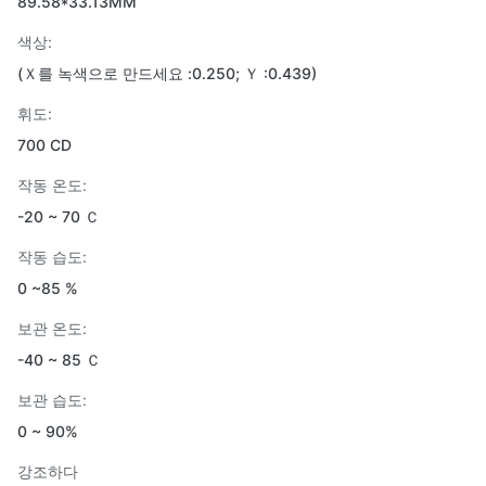
89.58*33.13MM
색상:
(Ｘ를 녹색으로 만드세요 :0.250; Ｙ :0.439)
휘도:
700 CD
작동 온도:
-20 ~ 70 Ｃ
작동 습도:
0 ~85 %
보관 온도:
-40 ~ 85 Ｃ
보관 습도:
0 ~ 90%
강조하다