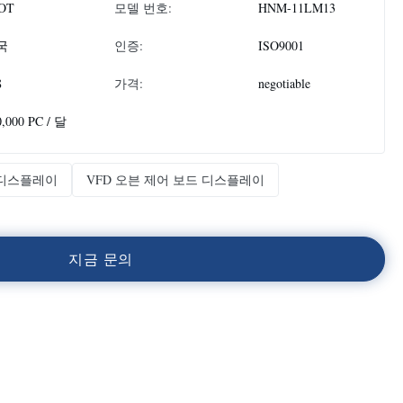
OT
모델 번호:
HNM-11LM13
국
인증:
ISO9001
8
가격:
negotiable
0,000 PC / 달
드 디스플레이
VFD 오븐 제어 보드 디스플레이
지
금
문
의